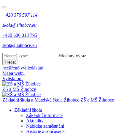
+420 376 597 114
skola@zihobce.eu
+420 606 318 795
skola@zihobce.eu
Hledaný výraz
Hledat
rozšířené vyhledávání
Mapa webu
Vytisknout
ZŠ a MŠ Žihobce
Základní škola a Mateřská škola Žihobce
ZŠ a MŠ Žihobce
Základní škola
Základní informace
Aktuality
Nabídka zaměstnání
Historie a současnost