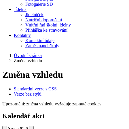
Fotogalerie ŠD
Jídelna
Jídelníček
Nutriční doporučení
Vnitřní řád školní jídelny
Přihláška ke stravování
Kontakty
Kontaktní údaje
Zaměstnanci školy
Úvodní stránka
Změna vzhledu
Změna vzhledu
Standardní verze s CSS
Verze bez stylů
Upozornění: změna vzhledu vyžaduje zapnuté cookies.
Kalendář akcí
Srpen
2026