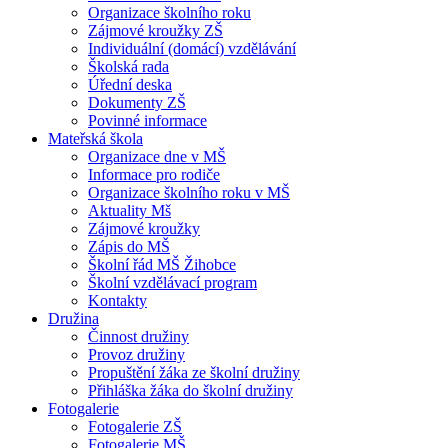
Organizace školního roku
Zájmové kroužky ZŠ
Individuální (domácí) vzdělávání
Školská rada
Úřední deska
Dokumenty ZŠ
Povinné informace
Mateřská škola
Organizace dne v MŠ
Informace pro rodiče
Organizace školního roku v MŠ
Aktuality Mš
Zájmové kroužky
Zápis do MŠ
Školní řád MŠ Žihobce
Školní vzdělávací program
Kontakty
Družina
Činnost družiny
Provoz družiny
Propuštění žáka ze školní družiny
Přihláška žáka do školní družiny
Fotogalerie
Fotogalerie ZŠ
Fotogalerie MŠ