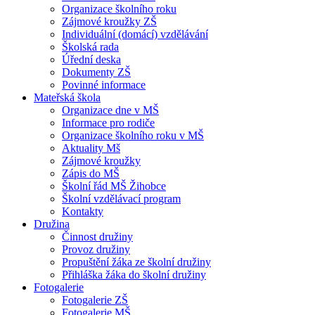
Organizace školního roku
Zájmové kroužky ZŠ
Individuální (domácí) vzdělávání
Školská rada
Úřední deska
Dokumenty ZŠ
Povinné informace
Mateřská škola
Organizace dne v MŠ
Informace pro rodiče
Organizace školního roku v MŠ
Aktuality Mš
Zájmové kroužky
Zápis do MŠ
Školní řád MŠ Žihobce
Školní vzdělávací program
Kontakty
Družina
Činnost družiny
Provoz družiny
Propuštění žáka ze školní družiny
Přihláška žáka do školní družiny
Fotogalerie
Fotogalerie ZŠ
Fotogalerie MŠ