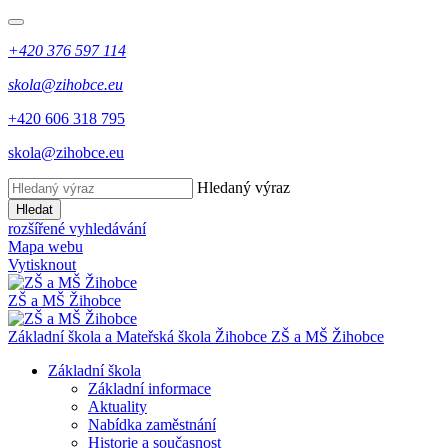
+420 376 597 114
skola@zihobce.eu
+420 606 318 795
skola@zihobce.eu
Hledaný výraz
Hledat
rozšířené vyhledávání
Mapa webu
Vytisknout
ZŠ a MŠ Žihobce
Základní škola a Mateřská škola Žihobce
ZŠ a MŠ Žihobce
Základní škola
Základní informace
Aktuality
Nabídka zaměstnání
Historie a současnost