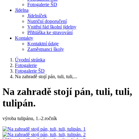
Fotogalerie ŠD
Jídelna
Jídelníček
Nutriční doporučení
Vnitřní řád školní jídelny
Přihláška ke stravování
Kontakty
Kontaktní údaje
Zaměstnanci školy
Úvodní stránka
Fotogalerie
Fotogalerie ŠD
Na zahradě stojí pán, tuli, tuli,...
Na zahradě stojí pán, tuli, tuli,
tulipán.
výroba tulipánu, 1.-2.ročník