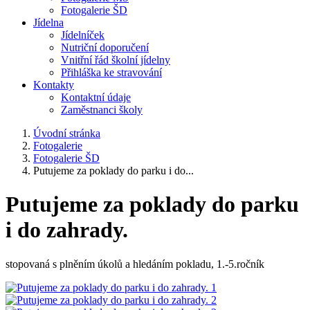
Fotogalerie ŠD
Jídelna
Jídelníček
Nutriční doporučení
Vnitřní řád školní jídelny
Přihláška ke stravování
Kontakty
Kontaktní údaje
Zaměstnanci školy
Úvodní stránka
Fotogalerie
Fotogalerie ŠD
Putujeme za poklady do parku i do...
Putujeme za poklady do parku
i do zahrady.
stopovaná s plněním úkolů a hledáním pokladu, 1.-5.ročník