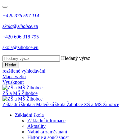
+420 376 597 114
skola@zihobce.eu
+420 606 318 795
skola@zihobce.eu
Hledaný výraz
Hledat
rozšířené vyhledávání
Mapa webu
Vytisknout
ZŠ a MŠ Žihobce
Základní škola a Mateřská škola Žihobce
ZŠ a MŠ Žihobce
Základní škola
Základní informace
Aktuality
Nabídka zaměstnání
Historie a současnost