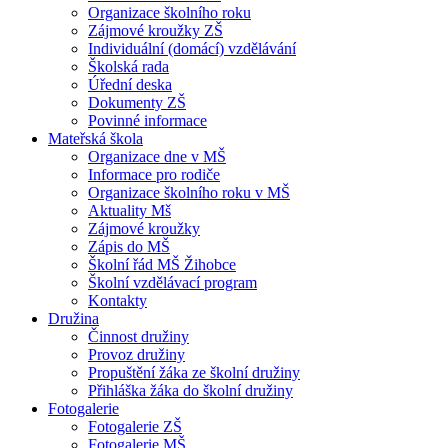
Organizace školního roku
Zájmové kroužky ZŠ
Individuální (domácí) vzdělávání
Školská rada
Úřední deska
Dokumenty ZŠ
Povinné informace
Mateřská škola
Organizace dne v MŠ
Informace pro rodiče
Organizace školního roku v MŠ
Aktuality Mš
Zájmové kroužky
Zápis do MŠ
Školní řád MŠ Žihobce
Školní vzdělávací program
Kontakty
Družina
Činnost družiny
Provoz družiny
Propuštění žáka ze školní družiny
Přihláška žáka do školní družiny
Fotogalerie
Fotogalerie ZŠ
Fotogalerie MŠ