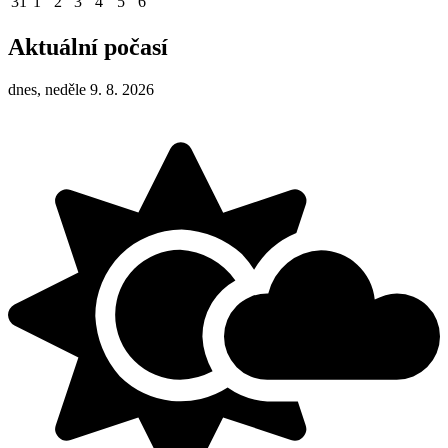
31
1
2
3
4
5
6
Aktuální počasí
dnes, neděle 9. 8. 2026