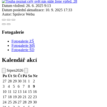
Datum vložení:
26. 6. 2025 9:13
Datum poslední aktualizace:
10. 9. 2025 17:33
Autor:
Správce Webu
Fotogalerie
Fotogalerie ZŠ
Fotogalerie MŠ
Fotogalerie ŠD
Kalendář akcí
Srpen
2026
Po
Út
St
Čt
Pá
So
Ne
27
28
29
30
31
1
2
3
4
5
6
7
8
9
10
11
12
13
14
15
16
17
18
19
20
21
22
23
24
25
26
27
28
29
30