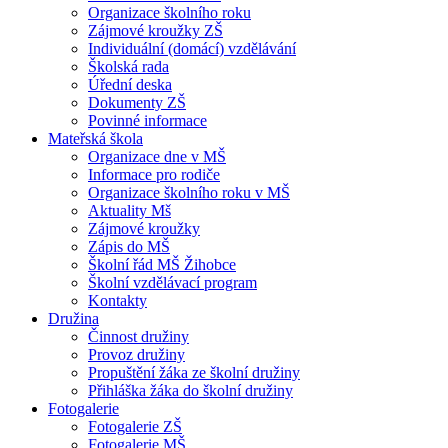
Organizace školního roku
Zájmové kroužky ZŠ
Individuální (domácí) vzdělávání
Školská rada
Úřední deska
Dokumenty ZŠ
Povinné informace
Mateřská škola
Organizace dne v MŠ
Informace pro rodiče
Organizace školního roku v MŠ
Aktuality Mš
Zájmové kroužky
Zápis do MŠ
Školní řád MŠ Žihobce
Školní vzdělávací program
Kontakty
Družina
Činnost družiny
Provoz družiny
Propuštění žáka ze školní družiny
Přihláška žáka do školní družiny
Fotogalerie
Fotogalerie ZŠ
Fotogalerie MŠ