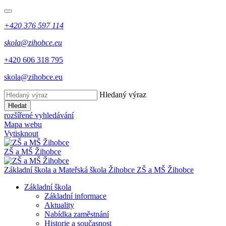
+420 376 597 114
skola@zihobce.eu
+420 606 318 795
skola@zihobce.eu
Hledaný výraz
Hledat
rozšířené vyhledávání
Mapa webu
Vytisknout
ZŠ a MŠ Žihobce
Základní škola a Mateřská škola Žihobce
ZŠ a MŠ Žihobce
Základní škola
Základní informace
Aktuality
Nabídka zaměstnání
Historie a současnost