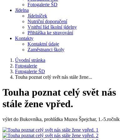
Fotogalerie ŠD
Jídelna
Jídelníček
Nutriční doporučení
Vnitřní řád školní jídelny
Přihláška ke stravování
Kontakty
Kontaktní údaje
Zaměstnanci školy
Úvodní stránka
Fotogalerie
Fotogalerie ŠD
Touha poznat celý svět nás stále žene...
Touha poznat celý svět nás
stále žene vpřed.
výlet do Bukovníka, prohlídka Muzea Špejchar, 1.-5.ročník