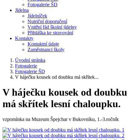
Fotogalerie ŠD
Jídelna
Jídelníček
Nutriční doporučení
Vnitřní řád školní jídelny
Přihláška ke stravování
Kontakty
Kontaktní údaje
Zaměstnanci školy
Úvodní stránka
Fotogalerie
Fotogalerie ŠD
V háječku kousek od doubku má skřítek...
V háječku kousek od doubku
má skřítek lesní chaloupku.
vzpomínka na Muzeum Špejchar v Bukovníku, 1.-3.ročník