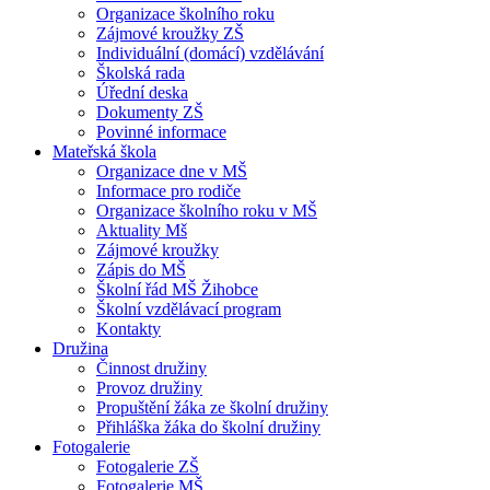
Organizace školního roku
Zájmové kroužky ZŠ
Individuální (domácí) vzdělávání
Školská rada
Úřední deska
Dokumenty ZŠ
Povinné informace
Mateřská škola
Organizace dne v MŠ
Informace pro rodiče
Organizace školního roku v MŠ
Aktuality Mš
Zájmové kroužky
Zápis do MŠ
Školní řád MŠ Žihobce
Školní vzdělávací program
Kontakty
Družina
Činnost družiny
Provoz družiny
Propuštění žáka ze školní družiny
Přihláška žáka do školní družiny
Fotogalerie
Fotogalerie ZŠ
Fotogalerie MŠ