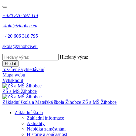
+420 376 597 114
skola@zihobce.eu
+420 606 318 795
skola@zihobce.eu
Hledaný výraz
Hledat
rozšířené vyhledávání
Mapa webu
Vytisknout
ZŠ a MŠ Žihobce
Základní škola a Mateřská škola Žihobce
ZŠ a MŠ Žihobce
Základní škola
Základní informace
Aktuality
Nabídka zaměstnání
Historie a současnost