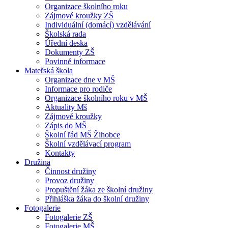
Organizace školního roku
Zájmové kroužky ZŠ
Individuální (domácí) vzdělávání
Školská rada
Úřední deska
Dokumenty ZŠ
Povinné informace
Mateřská škola
Organizace dne v MŠ
Informace pro rodiče
Organizace školního roku v MŠ
Aktuality Mš
Zájmové kroužky
Zápis do MŠ
Školní řád MŠ Žihobce
Školní vzdělávací program
Kontakty
Družina
Činnost družiny
Provoz družiny
Propuštění žáka ze školní družiny
Přihláška žáka do školní družiny
Fotogalerie
Fotogalerie ZŠ
Fotogalerie MŠ