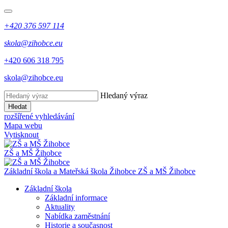
+420 376 597 114
skola@zihobce.eu
+420 606 318 795
skola@zihobce.eu
Hledaný výraz
Hledat
rozšířené vyhledávání
Mapa webu
Vytisknout
ZŠ a MŠ Žihobce
Základní škola a Mateřská škola Žihobce
ZŠ a MŠ Žihobce
Základní škola
Základní informace
Aktuality
Nabídka zaměstnání
Historie a současnost