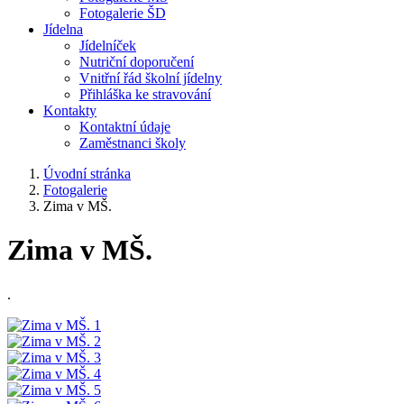
Fotogalerie ŠD
Jídelna
Jídelníček
Nutriční doporučení
Vnitřní řád školní jídelny
Přihláška ke stravování
Kontakty
Kontaktní údaje
Zaměstnanci školy
Úvodní stránka
Fotogalerie
Zima v MŠ.
Zima v MŠ.
.