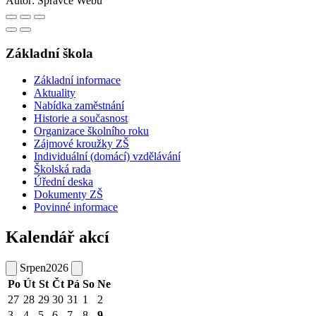
Autor:
Správce Webu
Základní škola
Základní informace
Aktuality
Nabídka zaměstnání
Historie a současnost
Organizace školního roku
Zájmové kroužky ZŠ
Individuální (domácí) vzdělávání
Školská rada
Úřední deska
Dokumenty ZŠ
Povinné informace
Kalendář akcí
Srpen
2026
Po
Út
St
Čt
Pá
So
Ne
27
28
29
30
31
1
2
3
4
5
6
7
8
9