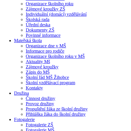
Organizace školního roku
Zájmové kroužky ZŠ
Individuální (domácí) vzdělávání
Školská rada
Úřední deska
Dokumenty ZŠ
Povinné informace
Mateřská škola
Organizace dne v MŠ
Informace pro rodiče
Organizace školního roku v MŠ
Aktuality Mš
Zájmové kroužky
Zápis do MŠ
Školní řád MŠ Žihobce
Školní vzdělávací program
Kontakty
Družina
Činnost družiny
Provoz družiny
Propuštění žáka ze školní družiny
Přihláška žáka do školní družiny
Fotogalerie
Fotogalerie ZŠ
Fotogalerie MŠ