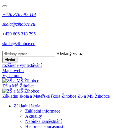
+420 376 597 114
skola@zihobce.eu
+420 606 318 795
skola@zihobce.eu
Hledaný výraz
Hledat
rozšířené vyhledávání
Mapa webu
Vytisknout
ZŠ a MŠ Žihobce
Základní škola a Mateřská škola Žihobce
ZŠ a MŠ Žihobce
Základní škola
Základní informace
Aktuality
Nabídka zaměstnání
Historie a současnost