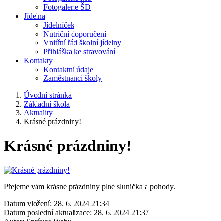
Fotogalerie ŠD
Jídelna
Jídelníček
Nutriční doporučení
Vnitřní řád školní jídelny
Přihláška ke stravování
Kontakty
Kontaktní údaje
Zaměstnanci školy
Úvodní stránka
Základní škola
Aktuality
Krásné prázdniny!
Krásné prázdniny!
Přejeme vám krásné prázdniny plné sluníčka a pohody.
Datum vložení:
28. 6. 2024 21:34
Datum poslední aktualizace:
28. 6. 2024 21:37