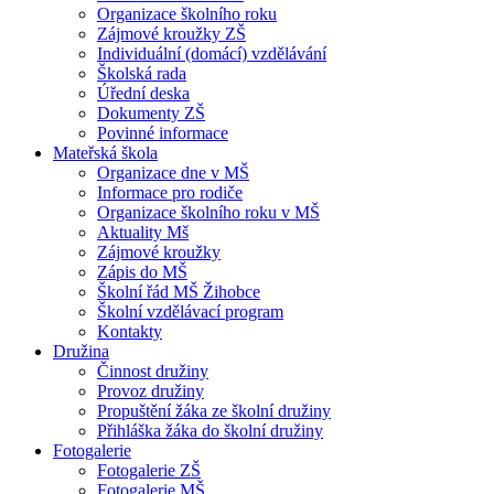
Organizace školního roku
Zájmové kroužky ZŠ
Individuální (domácí) vzdělávání
Školská rada
Úřední deska
Dokumenty ZŠ
Povinné informace
Mateřská škola
Organizace dne v MŠ
Informace pro rodiče
Organizace školního roku v MŠ
Aktuality Mš
Zájmové kroužky
Zápis do MŠ
Školní řád MŠ Žihobce
Školní vzdělávací program
Kontakty
Družina
Činnost družiny
Provoz družiny
Propuštění žáka ze školní družiny
Přihláška žáka do školní družiny
Fotogalerie
Fotogalerie ZŠ
Fotogalerie MŠ