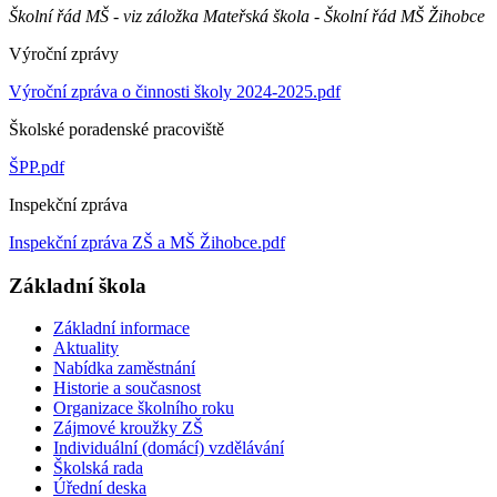
Školní řád MŠ - viz záložka Mateřská škola - Školní řád MŠ Žihobce
Výroční zprávy
Výroční zpráva o činnosti školy 2024-2025.pdf
Školské poradenské pracoviště
ŠPP.pdf
Inspekční zpráva
Inspekční zpráva ZŠ a MŠ Žihobce.pdf
Základní škola
Základní informace
Aktuality
Nabídka zaměstnání
Historie a současnost
Organizace školního roku
Zájmové kroužky ZŠ
Individuální (domácí) vzdělávání
Školská rada
Úřední deska