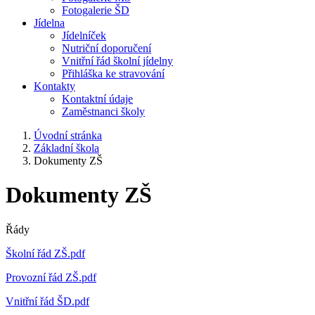
Fotogalerie ŠD
Jídelna
Jídelníček
Nutriční doporučení
Vnitřní řád školní jídelny
Přihláška ke stravování
Kontakty
Kontaktní údaje
Zaměstnanci školy
Úvodní stránka
Základní škola
Dokumenty ZŠ
Dokumenty ZŠ
Řády
Školní řád ZŠ.pdf
Provozní řád ZŠ.pdf
Vnitřní řád ŠD.pdf