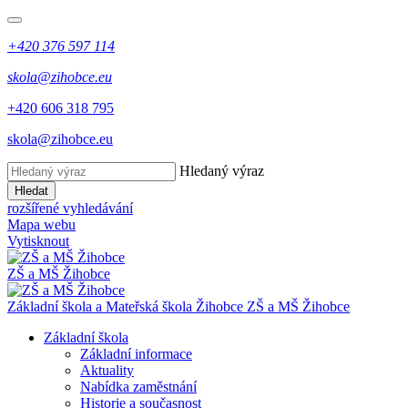
+420 376 597 114
skola@zihobce.eu
+420 606 318 795
skola@zihobce.eu
Hledaný výraz
Hledat
rozšířené vyhledávání
Mapa webu
Vytisknout
ZŠ a MŠ Žihobce
Základní škola a Mateřská škola Žihobce
ZŠ a MŠ Žihobce
Základní škola
Základní informace
Aktuality
Nabídka zaměstnání
Historie a současnost