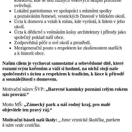
kolektivu, kde se děti různých věkových skupin přirozeně
ovlivňují.
Lokální patriotismus ve spolupráci s místními spolky
a poznáváním řemesel, vesnických činností v blízkém okolí.
Úcta k domovu a vztah k místu, kde vyrůstá, k lidem v jeho
okolí.
Úcta k dědictví s vnímáním krásy architektury i přírody jako
společný poklad naší obce.
Zodpovědná péče o své okolí a prostředí.
Mezigenerační pouto s respektem ke zkušenostem starších
a k historii obce.
Naším cílem je vychovat samostatné a sebevědomé dítě, které
rozumí svým kořenům a váží si hodnot, na nichž stojí naše
společenství s úctou a respektem k tradicím, k lásce k přírodě
a sounáležitosti s domovem.
Motivační název ŠVP:
„Barevné kamínky poznání celým rokem
nás provází.“
Motto MŠ:
„Zámecký park a náš rodný kraj, pro malé
objevitele ten pravý ráj.“
Motivační báseň naší školy:
„Jsme vesnická školička, parkem
k nám vede cestička.