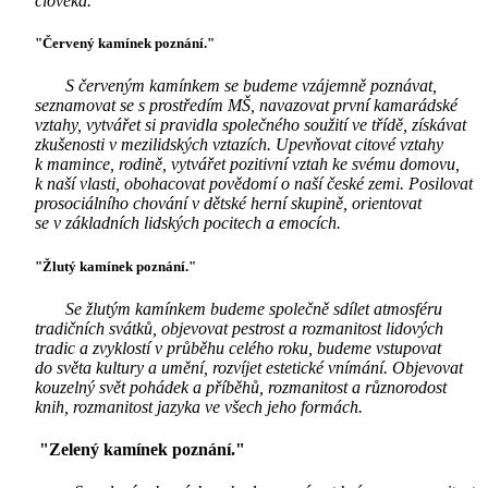
člověka.
"Červený kamínek poznání."
S červeným kamínkem se budeme vzájemně poznávat,
seznamovat se s prostředím MŠ, navazovat první kamarádské
vztahy, vytvářet si pravidla společného soužití ve třídě, získávat
zkušenosti v mezilidských vztazích. Upevňovat citové vztahy
k mamince, rodině, vytvářet pozitivní vztah ke svému domovu,
k naší vlasti, obohacovat povědomí o naší české zemi. Posilovat
prosociálního chování v dětské herní skupině, orientovat
se v základních lidských pocitech a emocích.
"Žlutý kamínek poznání."
Se žlutým kamínkem budeme společně sdílet atmosféru
tradičních svátků, objevovat pestrost a rozmanitost lidových
tradic a zvyklostí v průběhu celého roku, budeme vstupovat
do světa kultury a umění, rozvíjet estetické vnímání. Objevovat
kouzelný svět pohádek a příběhů, rozmanitost a různorodost
knih, rozmanitost jazyka ve všech jeho formách.
"Zelený kamínek poznání."