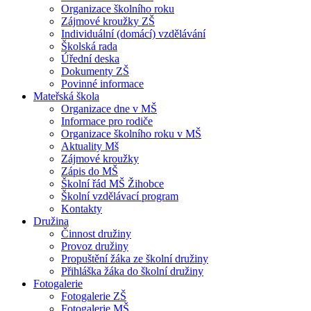
Organizace školního roku
Zájmové kroužky ZŠ
Individuální (domácí) vzdělávání
Školská rada
Úřední deska
Dokumenty ZŠ
Povinné informace
Mateřská škola
Organizace dne v MŠ
Informace pro rodiče
Organizace školního roku v MŠ
Aktuality Mš
Zájmové kroužky
Zápis do MŠ
Školní řád MŠ Žihobce
Školní vzdělávací program
Kontakty
Družina
Činnost družiny
Provoz družiny
Propuštění žáka ze školní družiny
Přihláška žáka do školní družiny
Fotogalerie
Fotogalerie ZŠ
Fotogalerie MŠ