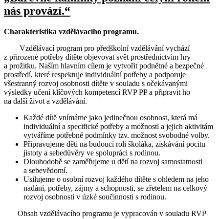
nás provází.“
Charakteristika vzdělávacího programu.
Vzdělávací program pro předškolní vzdělávání vychází
z přirozené potřeby dítěte objevovat svět prostřednictvím hry
a prožitku. Naším hlavním cílem je vytvořit podnětné a bezpečné
prostředí, které respektuje individuální potřeby a podporuje
všestranný rozvoj osobnosti dítěte v souladu s očekávanými
výsledky učení klíčových kompetencí RVP PP a připravit ho
na další život a vzdělávání.
Každé dítě vnímáme jako jedinečnou osobnost, která má
individuální a specifické potřeby a možnosti a jejich aktivitám
vytváříme potřebné podmínky tzv. možnost svobodné volby.
Připravujeme děti na budoucí roli školáka, získávání pocitu
jistoty a sebedůvěry ve spolupráci s rodinou.
Dlouhodobě se zaměřujeme u dětí na rozvoj samostatnosti
a sebevědomí.
Usilujeme o osobní rozvoj každého dítěte s ohledem na jeho
nadání, potřeby, zájmy a schopnosti, se zřetelem na celkový
rozvoj osobnosti v úzké součinnosti s rodinou.
Obsah vzdělávacího programu je vypracován v souladu RVP