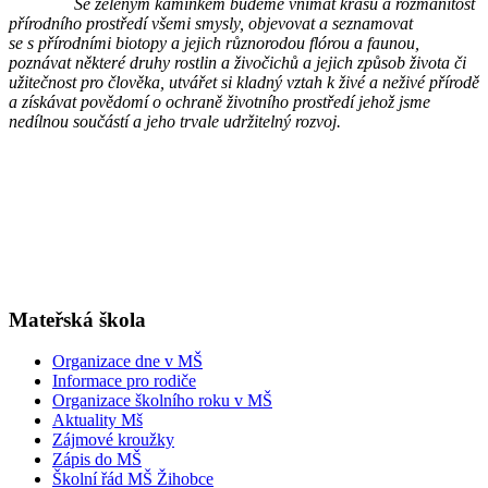
Se zeleným kamínkem budeme vnímat krásu a rozmanitost
přírodního prostředí všemi smysly, objevovat a seznamovat
se s přírodními biotopy a jejich různorodou flórou a faunou,
poznávat některé druhy rostlin a živočichů a jejich způsob života či
užitečnost pro člověka, utvářet si kladný vztah k živé a neživé přírodě
a získávat povědomí o ochraně životního prostředí jehož jsme
nedílnou součástí a jeho trvale udržitelný rozvoj.
Mateřská škola
Organizace dne v MŠ
Informace pro rodiče
Organizace školního roku v MŠ
Aktuality Mš
Zájmové kroužky
Zápis do MŠ
Školní řád MŠ Žihobce