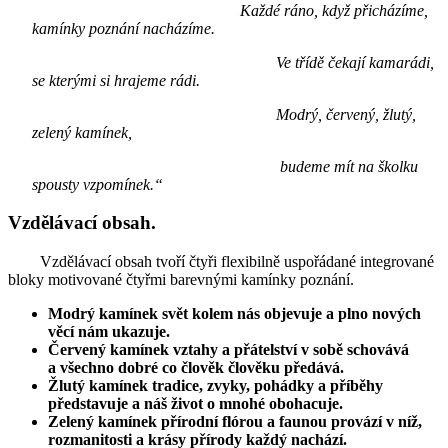
Každé ráno, když přicházíme,
kamínky poznání nacházíme.
Ve třídě čekají kamarádi,
se kterými si hrajeme rádi.
Modrý, červený, žlutý,
zelený kamínek,
budeme mít na školku
spousty vzpomínek.“
Vzdělávací obsah.
Vzdělávací obsah tvoří čtyři flexibilně uspořádané integrované
bloky motivované čtyřmi barevnými kamínky poznání.
Modrý kamínek svět kolem nás objevuje a plno nových
věcí nám ukazuje.
Červený kamínek vztahy a přátelství v sobě schovává
a všechno dobré co člověk člověku předává.
Žlutý kamínek tradice, zvyky, pohádky a příběhy
představuje a náš život o mnohé obohacuje.
Zelený kamínek přírodní flórou a faunou provází v níž,
rozmanitosti a krásy přírody každý nachází.