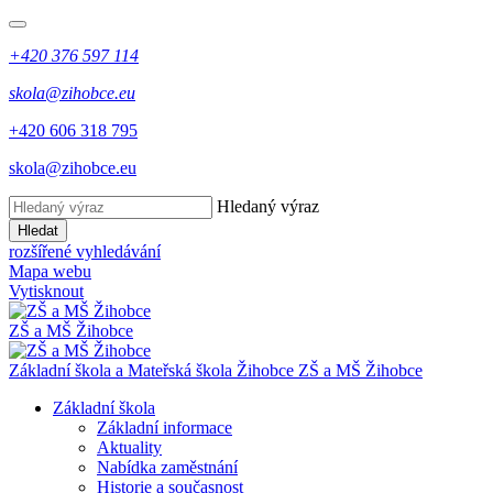
+420 376 597 114
skola@zihobce.eu
+420 606 318 795
skola@zihobce.eu
Hledaný výraz
Hledat
rozšířené vyhledávání
Mapa webu
Vytisknout
ZŠ a MŠ Žihobce
Základní škola a Mateřská škola Žihobce
ZŠ a MŠ Žihobce
Základní škola
Základní informace
Aktuality
Nabídka zaměstnání
Historie a současnost