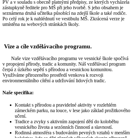
PV a v souladu s obecně platnými předpisy, ze kterých vycházela
zástupkyně ředitele pro MŠ při jeho tvorbě. S jeho obsahem je
seznámena druhá učitelka působící na zdejší škole a také rodiče.
Po celý rok je k nahlédnutí ve vestibulu MŠ. Zkrácená verze je
umístěna na webových stránkách školy.
Vize a cíle vzdělávacího programu.
Naše vize vzdělávacího programu ve vesnické škole spočívá
v propojení přírody, tradic a komunity. Náš vzdělávací program
čerpá z úzkého sepětí s přírodou a vesnickou komunitou.
Využíváme přirozeného prostředí venkova k rozvoji
environmentálního cítění a udržování lidových tradic.
Naše specifika:
Kontakt s přírodou a pravidelné aktivity v rozlehlém
zámeckém parku, na louce, v lese jako základ prožitkového
učení.
Tradice a zvyky s aktivním zapojení dětí do koloběhu
vesnického života a sezónních činností a slavností.
Rodinná atmosféra s budováním pevných vztahů v menším