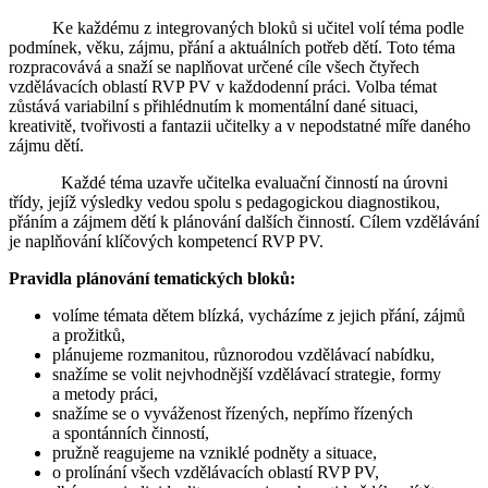
Ke každému z integrovaných bloků si učitel volí téma podle
podmínek, věku, zájmu, přání a aktuálních potřeb dětí. Toto téma
rozpracovává a snaží se naplňovat určené cíle všech čtyřech
vzdělávacích oblastí RVP PV v každodenní práci. Volba témat
zůstává variabilní s přihlédnutím k momentální dané situaci,
kreativitě, tvořivosti a fantazii učitelky a v nepodstatné míře daného
zájmu dětí.
Každé téma uzavře učitelka evaluační činností na úrovni
třídy, jejíž výsledky vedou spolu s pedagogickou diagnostikou,
přáním a zájmem dětí k plánování dalších činností. Cílem vzdělávání
je naplňování klíčových kompetencí RVP PV.
Pravidla plánování tematických bloků:
volíme témata dětem blízká, vycházíme z jejich přání, zájmů
a prožitků,
plánujeme rozmanitou, různorodou vzdělávací nabídku,
snažíme se volit nejvhodnější vzdělávací strategie, formy
a metody práci,
snažíme se o vyváženost řízených, nepřímo řízených
a spontánních činností,
pružně reagujeme na vzniklé podněty a situace,
o prolínání všech vzdělávacích oblastí RVP PV,