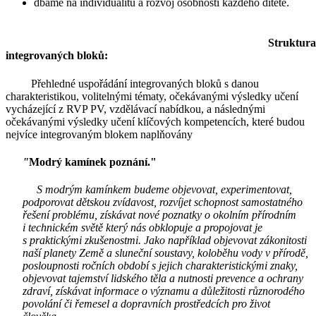
dbáme na individualitu a rozvoj osobnosti každého dítěte.
Struktura
integrovaných bloků:
Přehledné uspořádání integrovaných bloků s danou
charakteristikou, volitelnými tématy, očekávanými výsledky učení
vycházející z RVP PV, vzdělávací nabídkou, a následnými
očekávanými výsledky učení klíčových kompetencích, které budou
nejvíce integrovaným blokem naplňovány
"
Modrý kamínek poznání."
S modrým kamínkem budeme objevovat, experimentovat,
podporovat dětskou zvídavost, rozvíjet schopnost samostatného
řešení problému, získávat nové poznatky o okolním přírodním
i technickém světě který nás obklopuje a propojovat je
s praktickými zkušenostmi. Jako například objevovat zákonitosti
naší planety Země a sluneční soustavy, koloběhu vody v přírodě,
posloupnosti ročních období s jejich charakteristickými znaky,
objevovat tajemství lidského těla a nutnosti prevence a ochrany
zdraví, získávat informace o významu a důležitosti různorodého
povolání či řemesel a dopravních prostředcích pro život