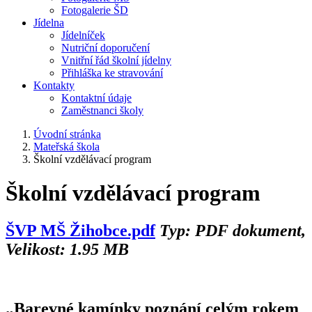
Fotogalerie ŠD
Jídelna
Jídelníček
Nutriční doporučení
Vnitřní řád školní jídelny
Přihláška ke stravování
Kontakty
Kontaktní údaje
Zaměstnanci školy
Úvodní stránka
Mateřská škola
Školní vzdělávací program
Školní vzdělávací program
ŠVP MŠ Žihobce.pdf
Typ: PDF dokument,
Velikost: 1.95 MB
„Barevné kamínky poznání celým rokem