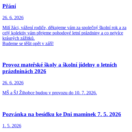
Přání
26. 6.
2026
Milí žáci, vážení rodiče, děkujeme vám za společný školní rok a za
celý kolektiv vám přejeme pohodové letní prázdniny a co nejvíce
krásných zážitků.
Budeme se těšit opět v září!
Provoz mateřské školy a školní jídelny o letních
prázdninách 2026
26. 6.
2026
MŠ a ŠJ Žihobce budou v provozu do 10. 7. 2026.
Pozvánka na besídku ke Dni maminek 7. 5. 2026
1. 5.
2026