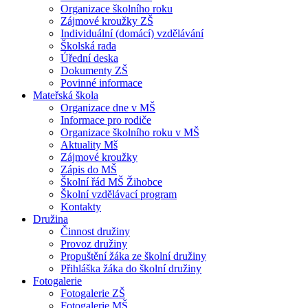
Organizace školního roku
Zájmové kroužky ZŠ
Individuální (domácí) vzdělávání
Školská rada
Úřední deska
Dokumenty ZŠ
Povinné informace
Mateřská škola
Organizace dne v MŠ
Informace pro rodiče
Organizace školního roku v MŠ
Aktuality Mš
Zájmové kroužky
Zápis do MŠ
Školní řád MŠ Žihobce
Školní vzdělávací program
Kontakty
Družina
Činnost družiny
Provoz družiny
Propuštění žáka ze školní družiny
Přihláška žáka do školní družiny
Fotogalerie
Fotogalerie ZŠ
Fotogalerie MŠ