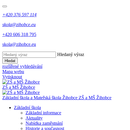
+420 376 597 114
skola@zihobce.eu
+420 606 318 795
skola@zihobce.eu
Hledaný výraz
Hledat
rozšířené vyhledávání
Mapa webu
Vytisknout
ZŠ a MŠ Žihobce
Základní škola a Mateřská škola Žihobce
ZŠ a MŠ Žihobce
Základní škola
Základní informace
Aktuality
Nabídka zaměstnání
Historie a současnost