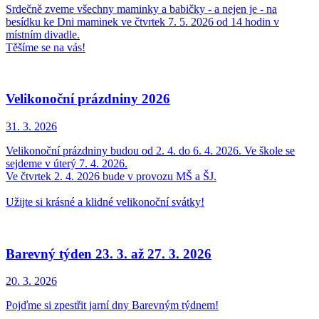
Srdečně zveme všechny maminky a babičky - a nejen je - na
besídku ke Dni maminek ve čtvrtek 7. 5. 2026 od 14 hodin v
místním divadle.
Těšíme se na vás!
Velikonoční prázdniny 2026
31. 3.
2026
Velikonoční prázdniny budou od 2. 4. do 6. 4. 2026. Ve škole se
sejdeme v úterý 7. 4. 2026.
Ve čtvrtek 2. 4. 2026 bude v provozu MŠ a ŠJ.
Užijte si krásné a klidné velikonoční svátky!
Barevný týden 23. 3. až 27. 3. 2026
20. 3.
2026
Pojďme si zpestřit jarní dny Barevným týdnem!