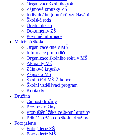
Organizace školního roku
Zájmové kroužky ZŠ
Individuální (domácí) vzdělávání
Školská rada
Úřední deska
Dokumenty ZŠ
Povinné informace
Mateřská škola
Organizace dne v MŠ
Informace pro rodiče
Organizace školního roku v MŠ
Aktuality Mš
Zájmové kroužky
Zápis do MŠ
Školní řád MŠ Žihobce
Školní vzdělávací program
Kontakty
Družina
Činnost družiny
Provoz družiny
Propuštění žáka ze školní družiny
Přihláška žáka do školní družiny
Fotogalerie
Fotogalerie ZŠ
Fotogalerie MŠ