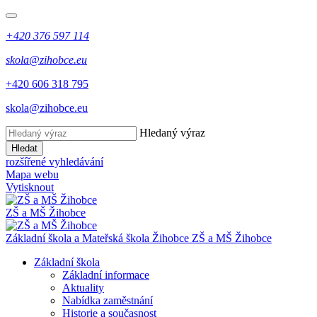
+420 376 597 114
skola@zihobce.eu
+420 606 318 795
skola@zihobce.eu
Hledaný výraz
Hledat
rozšířené vyhledávání
Mapa webu
Vytisknout
ZŠ a MŠ Žihobce
Základní škola a Mateřská škola Žihobce
ZŠ a MŠ Žihobce
Základní škola
Základní informace
Aktuality
Nabídka zaměstnání
Historie a současnost