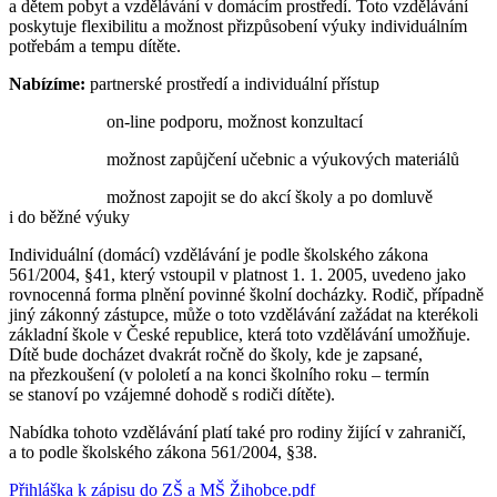
a dětem pobyt a vzdělávání v domácím prostředí. Toto vzdělávání
poskytuje flexibilitu a možnost přizpůsobení výuky individuálním
potřebám a tempu dítěte.
Nabízíme:
partnerské prostředí a individuální přístup
on-line podporu, možnost konzultací
možnost zapůjčení učebnic a výukových materiálů
možnost zapojit se do akcí školy a po domluvě
i do běžné výuky
Individuální (domácí) vzdělávání je podle školského zákona
561/2004, §41, který vstoupil v platnost 1. 1. 2005, uvedeno jako
rovnocenná forma plnění povinné školní docházky. Rodič, případně
jiný zákonný zástupce, může o toto vzdělávání zažádat na kterékoli
základní škole v České republice, která toto vzdělávání umožňuje.
Dítě bude docházet dvakrát ročně do školy, kde je zapsané,
na přezkoušení (v pololetí a na konci školního roku – termín
se stanoví po vzájemné dohodě s rodiči dítěte).
Nabídka tohoto vzdělávání platí také pro rodiny žijící v zahraničí,
a to podle školského zákona 561/2004, §38.
Přihláška k zápisu do ZŠ a MŠ Žihobce.pdf