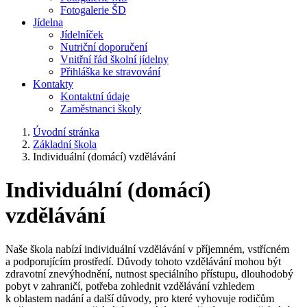
Fotogalerie ŠD
Jídelna
Jídelníček
Nutriční doporučení
Vnitřní řád školní jídelny
Přihláška ke stravování
Kontakty
Kontaktní údaje
Zaměstnanci školy
Úvodní stránka
Základní škola
Individuální (domácí) vzdělávání
Individuální (domácí)
vzdělávání
Naše škola nabízí individuální vzdělávání v příjemném, vstřícném
a podporujícím prostředí. Důvody tohoto vzdělávání mohou být
zdravotní znevýhodnění, nutnost speciálního přístupu, dlouhodobý
pobyt v zahraničí, potřeba zohlednit vzdělávání vzhledem
k oblastem nadání a další důvody, pro které vyhovuje rodičům