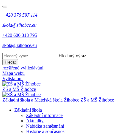
+420 376 597 114
skola@zihobce.eu
+420 606 318 795
skola@zihobce.eu
Hledaný výraz
Hledat
rozšířené vyhledávání
Mapa webu
Vytisknout
ZŠ a MŠ Žihobce
Základní škola a Mateřská škola Žihobce
ZŠ a MŠ Žihobce
Základní škola
Základní informace
Aktuality
Nabídka zaměstnání
Historie a současnost