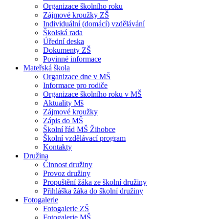
Organizace školního roku
Zájmové kroužky ZŠ
Individuální (domácí) vzdělávání
Školská rada
Úřední deska
Dokumenty ZŠ
Povinné informace
Mateřská škola
Organizace dne v MŠ
Informace pro rodiče
Organizace školního roku v MŠ
Aktuality Mš
Zájmové kroužky
Zápis do MŠ
Školní řád MŠ Žihobce
Školní vzdělávací program
Kontakty
Družina
Činnost družiny
Provoz družiny
Propuštění žáka ze školní družiny
Přihláška žáka do školní družiny
Fotogalerie
Fotogalerie ZŠ
Fotogalerie MŠ