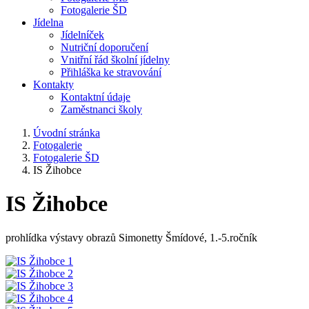
Fotogalerie ŠD
Jídelna
Jídelníček
Nutriční doporučení
Vnitřní řád školní jídelny
Přihláška ke stravování
Kontakty
Kontaktní údaje
Zaměstnanci školy
Úvodní stránka
Fotogalerie
Fotogalerie ŠD
IS Žihobce
IS Žihobce
prohlídka výstavy obrazů Simonetty Šmídové, 1.-5.ročník