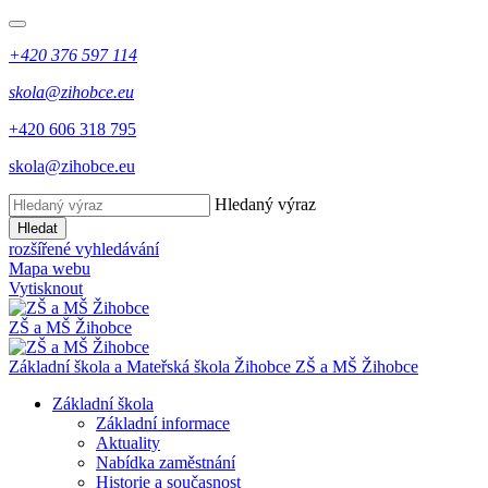
+420 376 597 114
skola@zihobce.eu
+420 606 318 795
skola@zihobce.eu
Hledaný výraz
Hledat
rozšířené vyhledávání
Mapa webu
Vytisknout
ZŠ a MŠ Žihobce
Základní škola a Mateřská škola Žihobce
ZŠ a MŠ Žihobce
Základní škola
Základní informace
Aktuality
Nabídka zaměstnání
Historie a současnost