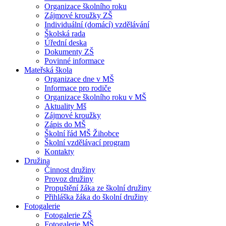
Organizace školního roku
Zájmové kroužky ZŠ
Individuální (domácí) vzdělávání
Školská rada
Úřední deska
Dokumenty ZŠ
Povinné informace
Mateřská škola
Organizace dne v MŠ
Informace pro rodiče
Organizace školního roku v MŠ
Aktuality Mš
Zájmové kroužky
Zápis do MŠ
Školní řád MŠ Žihobce
Školní vzdělávací program
Kontakty
Družina
Činnost družiny
Provoz družiny
Propuštění žáka ze školní družiny
Přihláška žáka do školní družiny
Fotogalerie
Fotogalerie ZŠ
Fotogalerie MŠ