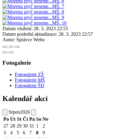
Datum vložení:
28. 3. 2023 22:55
Datum poslední aktualizace:
28. 3. 2023 22:57
Autor:
Správce Webu
Fotogalerie
Fotogalerie ZŠ
Fotogalerie MŠ
Fotogalerie ŠD
Kalendář akcí
Srpen
2026
Po
Út
St
Čt
Pá
So
Ne
27
28
29
30
31
1
2
3
4
5
6
7
8
9