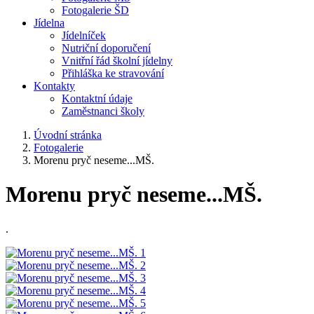
Fotogalerie ŠD
Jídelna
Jídelníček
Nutriční doporučení
Vnitřní řád školní jídelny
Přihláška ke stravování
Kontakty
Kontaktní údaje
Zaměstnanci školy
Úvodní stránka
Fotogalerie
Morenu pryč neseme...MŠ.
Morenu pryč neseme...MŠ.
.