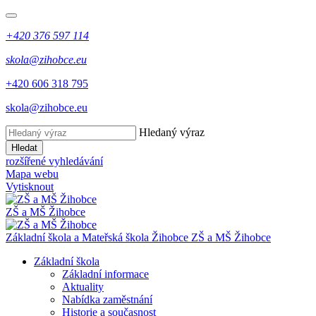
+420 376 597 114
skola@zihobce.eu
+420 606 318 795
skola@zihobce.eu
Hledaný výraz
Hledat
rozšířené vyhledávání
Mapa webu
Vytisknout
ZŠ a MŠ Žihobce
Základní škola a Mateřská škola Žihobce
ZŠ a MŠ Žihobce
Základní škola
Základní informace
Aktuality
Nabídka zaměstnání
Historie a současnost