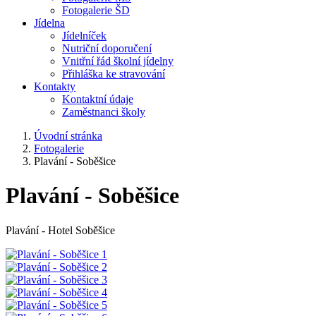
Fotogalerie ŠD
Jídelna
Jídelníček
Nutriční doporučení
Vnitřní řád školní jídelny
Přihláška ke stravování
Kontakty
Kontaktní údaje
Zaměstnanci školy
Úvodní stránka
Fotogalerie
Plavání - Soběšice
Plavání - Soběšice
Plavání - Hotel Soběšice