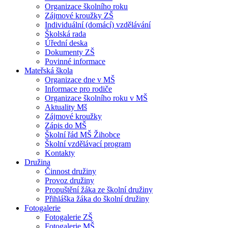
Organizace školního roku
Zájmové kroužky ZŠ
Individuální (domácí) vzdělávání
Školská rada
Úřední deska
Dokumenty ZŠ
Povinné informace
Mateřská škola
Organizace dne v MŠ
Informace pro rodiče
Organizace školního roku v MŠ
Aktuality Mš
Zájmové kroužky
Zápis do MŠ
Školní řád MŠ Žihobce
Školní vzdělávací program
Kontakty
Družina
Činnost družiny
Provoz družiny
Propuštění žáka ze školní družiny
Přihláška žáka do školní družiny
Fotogalerie
Fotogalerie ZŠ
Fotogalerie MŠ