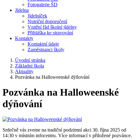
Fotogalerie ŠD
Jídelna
Jídelníček
Nutriční doporučení
Vnitřní řád školní jídelny
Přihláška ke stravování
Kontakty
Kontaktní údaje
Zaměstnanci školy
Úvodní stránka
Základní škola
Aktuality
Pozvánka na Halloweenské dýňování
Pozvánka na Halloweenské
dýňování
Srdečně vás zveme na tradiční podzimní akci 30. října 2025 od
14:30 v místním infocentru. Více informací v přiložené pozvánce.