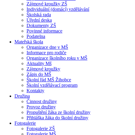
Zájmové kroužky ZŠ
Individuální (domácí) vzdělávání
Školská rada
Úřední deska
Dokumenty ZŠ
Povinné informace
Podatelna
Mateřská škola
Organizace dne v MŠ
Informace pro rodiče
Organizace školního roku v MŠ
Aktuality Mš
Zájmové kroužky
Zápis do MŠ
Školní řád MŠ Žihobce
Školní vzdělávací program
Kontakty
Družina
Činnost družiny
Provoz družiny
Propuštění žáka ze školní družiny
Přihláška žáka do školní družiny
Fotogalerie
Fotogalerie ZŠ
Fotogalerie MŠ