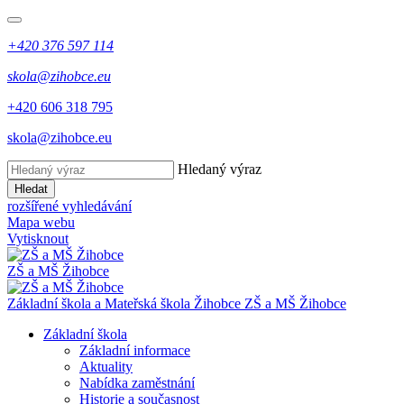
+420 376 597 114
skola@zihobce.eu
+420 606 318 795
skola@zihobce.eu
Hledaný výraz
Hledat
rozšířené vyhledávání
Mapa webu
Vytisknout
ZŠ a MŠ Žihobce
Základní škola a Mateřská škola Žihobce
ZŠ a MŠ Žihobce
Základní škola
Základní informace
Aktuality
Nabídka zaměstnání
Historie a současnost