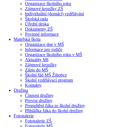
Organizace školního roku
Zájmové kroužky ZŠ
Individuální (domácí) vzdělávání
Školská rada
Úřední deska
Dokumenty ZŠ
Povinné informace
Mateřská škola
Organizace dne v MŠ
Informace pro rodiče
Organizace školního roku v MŠ
Aktuality Mš
Zájmové kroužky
Zápis do MŠ
Školní řád MŠ Žihobce
Školní vzdělávací program
Kontakty
Družina
Činnost družiny
Provoz družiny
Propuštění žáka ze školní družiny
Přihláška žáka do školní družiny
Fotogalerie
Fotogalerie ZŠ
Fotogalerie MŠ