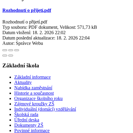
Rozhodnutí o přijetí.pdf
Rozhodnutí o přijetí.pdf
Typ souboru: PDF dokument, Velikost: 571,73 kB
Datum vložení:
18. 2. 2026 22:02
Datum poslední aktualizace:
18. 2. 2026 22:04
Autor:
Správce Webu
Základní škola
Základní informace
Aktuality
Nabídka zaměstnání
Historie a současnost
Organizace školního roku
Zájmové kroužky ZŠ
Individuální (domácí) vzdělávání
Školská rada
Úřední deska
Dokumenty ZŠ
Povinné informace