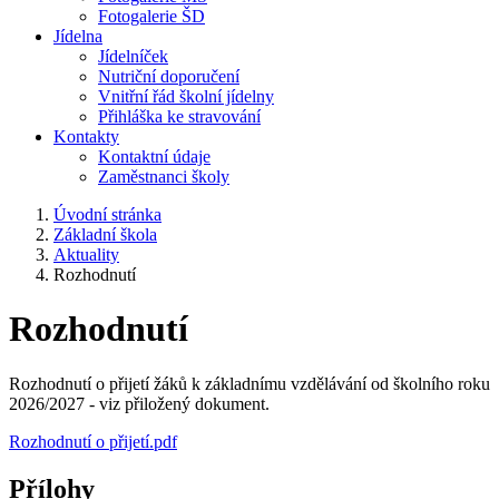
Fotogalerie ŠD
Jídelna
Jídelníček
Nutriční doporučení
Vnitřní řád školní jídelny
Přihláška ke stravování
Kontakty
Kontaktní údaje
Zaměstnanci školy
Úvodní stránka
Základní škola
Aktuality
Rozhodnutí
Rozhodnutí
Rozhodnutí o přijetí žáků k základnímu vzdělávání od školního roku
2026/2027 - viz přiložený dokument.
Rozhodnutí o přijetí.pdf
Přílohy